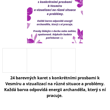
A
J
Í
T
?
HLEDAT
24 barevných karet s konkrétními prosbami k
Vesmíru a vizualizací na různé situace a problémy.
Každá barva odpovídá energii archanděla, který s ní
pracuje.