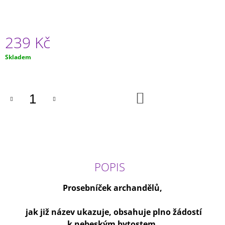
239 Kč
Měrná
Skladem
cena:
DO
KOŠÍKU
POPIS
Prosebníček archandělů,
jak již název ukazuje, obsahuje plno žádostí
k nebeským bytostem.